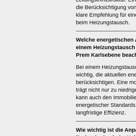
die Berücksichtigung von
klare Empfehlung für ei
beim Heizungstausch.
Welche
energetischen
einem Heizungstausch 
Prem Karlsebene beac
Bei einem Heizungstausc
wichtig, die aktuellen e
berücksichtigen. Eine mo
trägt nicht nur zu niedri
kann auch den Immobilien
energetischer Standards 
langfristige Effizienz.
Wie wichtig ist die
Anp