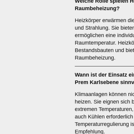
Welche Rolle spielen
H
Raumbeheizung?
Heizkörper erwärmen di
und Strahlung. Sie biet
ermöglichen eine individ
Raumtemperatur. Heizkör
Bestandsbauten und biete
Raumbeheizung.
Wann ist der Einsatz e
Prem Karlsebene sinnv
Klimaanlagen können nic
heizen. Sie eignen sich 
extremen Temperaturen, 
auch Kühlen erforderlich 
Temperaturregulierung is
Empfehlung.