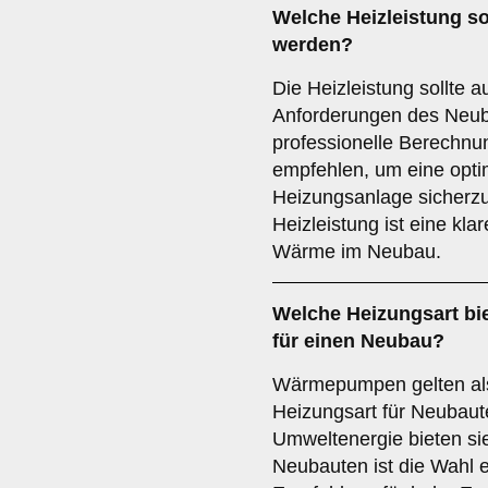
Welche
Heizleistung
so
werden?
Die Heizleistung sollte a
Anforderungen des Neub
professionelle Berechnu
empfehlen, um eine opti
Heizungsanlage sicherzus
Heizleistung ist eine kla
Wärme im Neubau.
Welche
Heizungsart
bie
für einen Neubau?
Wärmepumpen gelten als
Heizungsart für Neubaut
Umweltenergie bieten si
Neubauten ist die Wahl