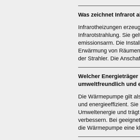
Was zeichnet
Infrarot
a
Infrarotheizungen erze
Infrarotstrahlung. Sie gel
emissionsarm. Die Installa
Erwärmung von Räumen a
der Strahler. Die Anscha
Welcher
Energieträger
umweltfreundlich und e
Die Wärmepumpe gilt als
und energieeffizient. Si
Umweltenergie und trägt
verbessern. Bei geeignet
die Wärmepumpe eine kl