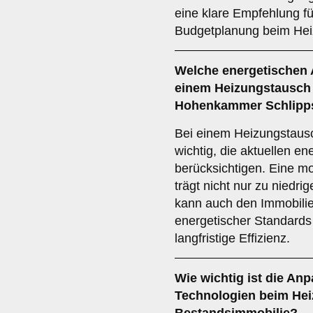
eine klare Empfehlung fü
Budgetplanung beim Hei
Welche
energetischen
einem Heizungstausch 
Hohenkammer Schlipps
Bei einem Heizungstausc
wichtig, die aktuellen e
berücksichtigen. Eine mo
trägt nicht nur zu niedri
kann auch den Immobilien
energetischer Standards 
langfristige Effizienz.
Wie wichtig ist die
Anp
Technologien
beim Hei