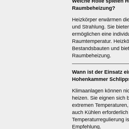
Welche Rolle spielen
H
Raumbeheizung?
Heizkörper erwärmen di
und Strahlung. Sie biet
ermöglichen eine individ
Raumtemperatur. Heizkör
Bestandsbauten und biete
Raumbeheizung.
Wann ist der Einsatz e
Hohenkammer Schlipps
Klimaanlagen können nic
heizen. Sie eignen sich 
extremen Temperaturen, 
auch Kühlen erforderlich 
Temperaturregulierung is
Empfehlung.