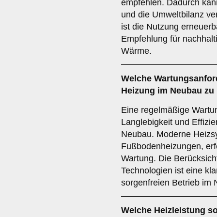
empfehlen. Dadurch kann
und die Umweltbilanz ve
ist die Nutzung erneuerb
Empfehlung für nachhalt
Wärme.
Welche
Wartungsanfor
Heizung im Neubau zu 
Eine regelmäßige Wartung
Langlebigkeit und Effizi
Neubau. Moderne Heizs
Fußbodenheizungen, erfo
Wartung. Die Berücksic
Technologien ist eine kl
sorgenfreien Betrieb im
Welche
Heizleistung
so