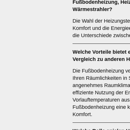
Fußbodenheizung
,
Hei
Wärmestrahler
?
Die Wahl der Heizungste
Komfort und die Energiee
die Unterschiede zwisch
Welche Vorteile bietet 
Vergleich zu anderen
Die Fußbodenheizung ver
Ihren Räumlichkeiten in 
angenehmes Raumklima e
effiziente Nutzung der E
Vorlauftemperaturen ausr
Fußbodenheizung eine k
Komfort.