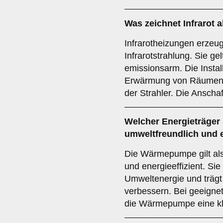
Was zeichnet
Infrarot
a
Infrarotheizungen erze
Infrarotstrahlung. Sie gel
emissionsarm. Die Installa
Erwärmung von Räumen a
der Strahler. Die Anscha
Welcher
Energieträger
umweltfreundlich und e
Die Wärmepumpe gilt als
und energieeffizient. Si
Umweltenergie und trägt
verbessern. Bei geeignet
die Wärmepumpe eine kl