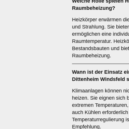
Welche Rolle spielen
H
Raumbeheizung?
Heizkörper erwärmen di
und Strahlung. Sie biet
ermöglichen eine individ
Raumtemperatur. Heizkör
Bestandsbauten und biete
Raumbeheizung.
Wann ist der Einsatz e
Dittenheim Windsfeld s
Klimaanlagen können nic
heizen. Sie eignen sich 
extremen Temperaturen, 
auch Kühlen erforderlich 
Temperaturregulierung is
Empfehlung.