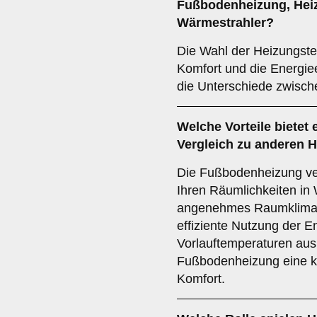
Fußbodenheizung
,
Hei
Wärmestrahler
?
Die Wahl der Heizungste
Komfort und die Energiee
die Unterschiede zwisch
Welche Vorteile bietet 
Vergleich zu anderen
Die Fußbodenheizung ver
Ihren Räumlichkeiten in 
angenehmes Raumklima e
effiziente Nutzung der E
Vorlauftemperaturen ausr
Fußbodenheizung eine k
Komfort.