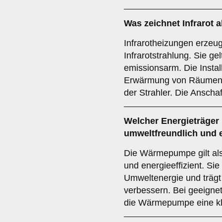
Was zeichnet
Infrarot
a
Infrarotheizungen erze
Infrarotstrahlung. Sie gel
emissionsarm. Die Installa
Erwärmung von Räumen a
der Strahler. Die Anscha
Welcher
Energieträger
umweltfreundlich und e
Die Wärmepumpe gilt als
und energieeffizient. Si
Umweltenergie und trägt
verbessern. Bei geeignet
die Wärmepumpe eine kl