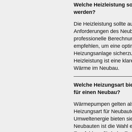
Welche
Heizleistung
so
werden?
Die Heizleistung sollte a
Anforderungen des Neub
professionelle Berechnu
empfehlen, um eine opti
Heizungsanlage sicherzus
Heizleistung ist eine kla
Wärme im Neubau.
Welche
Heizungsart
bie
für einen Neubau?
Wärmepumpen gelten als
Heizungsart für Neubaut
Umweltenergie bieten si
Neubauten ist die Wahl