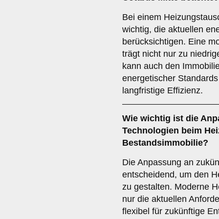
Bei einem Heizungstausc
wichtig, die aktuellen e
berücksichtigen. Eine mo
trägt nicht nur zu niedri
kann auch den Immobilien
energetischer Standards 
langfristige Effizienz.
Wie wichtig ist die
Anp
Technologien
beim Hei
Bestandsimmobilie?
Die Anpassung an zukünf
entscheidend, um den Hei
zu gestalten. Moderne He
nur die aktuellen Anford
flexibel für zukünftige E