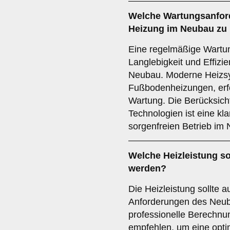
Welche
Wartungsanfor
Heizung im Neubau zu 
Eine regelmäßige Wartung
Langlebigkeit und Effizi
Neubau. Moderne Heizs
Fußbodenheizungen, erfo
Wartung. Die Berücksic
Technologien ist eine kl
sorgenfreien Betrieb im
Welche
Heizleistung
so
werden?
Die Heizleistung sollte a
Anforderungen des Neub
professionelle Berechnu
empfehlen, um eine opti