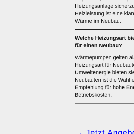
Heizungsanlage sicherzus
Heizleistung ist eine kla
Wärme im Neubau.
Welche
Heizungsart
bie
für einen Neubau?
Wärmepumpen gelten als
Heizungsart für Neubaut
Umweltenergie bieten si
Neubauten ist die Wahl
Empfehlung für hohe Ene
Betriebskosten.
→ Jetzt Angebo