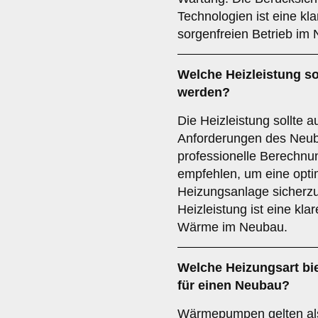
Technologien ist eine kl
sorgenfreien Betrieb im
Welche
Heizleistung
so
werden?
Die Heizleistung sollte a
Anforderungen des Neub
professionelle Berechnu
empfehlen, um eine opti
Heizungsanlage sicherzus
Heizleistung ist eine kla
Wärme im Neubau.
Welche
Heizungsart
bie
für einen Neubau?
Wärmepumpen gelten als