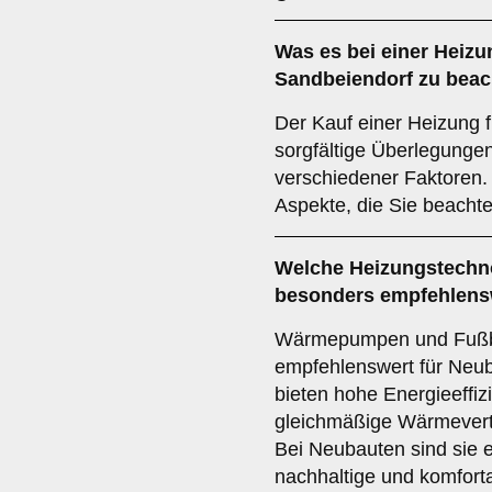
Was es bei einer
Heizu
Sandbeiendorf zu beach
Der Kauf einer Heizung f
sorgfältige Überlegunge
verschiedener Faktoren. 
Aspekte, die Sie beachte
Welche Heizungstechno
besonders empfehlens
Wärmepumpen und Fußb
empfehlenswert für Neub
bieten hohe Energieeffiz
gleichmäßige Wärmevert
Bei Neubauten sind sie e
nachhaltige und komfor