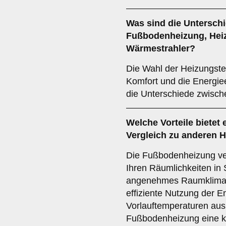
Was sind die Untersch
Fußbodenheizung
,
Hei
Wärmestrahler
?
Die Wahl der Heizungste
Komfort und die Energiee
die Unterschiede zwisch
Welche Vorteile bietet 
Vergleich zu anderen
Die Fußbodenheizung ver
Ihren Räumlichkeiten in
angenehmes Raumklima e
effiziente Nutzung der E
Vorlauftemperaturen ausr
Fußbodenheizung eine k