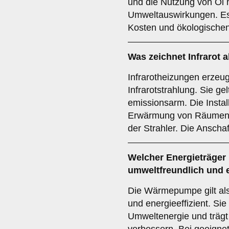
und die Nutzung von Öl 
Umweltauswirkungen. Es i
Kosten und ökologischen
Was zeichnet
Infrarot
a
Infrarotheizungen erze
Infrarotstrahlung. Sie gel
emissionsarm. Die Installa
Erwärmung von Räumen a
der Strahler. Die Anscha
Welcher
Energieträger
umweltfreundlich und e
Die Wärmepumpe gilt als
und energieeffizient. Si
Umweltenergie und trägt